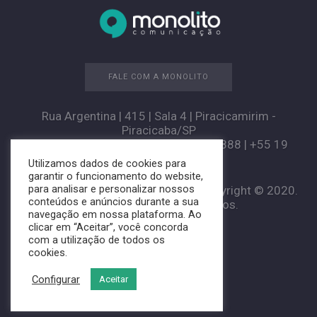
FALE COM A MONOLITO
Rua Argentina | 415 | Sala 4 | Piracicamirim -
Piracicaba/SP
+55 19 3426-3099 | +55 19 3035-8888 | +55 19
98261-2924
Utilizamos dados de cookies para
garantir o funcionamento do website,
para analisar e personalizar nossos
Agência de Publicidade Monolito. Copyright © 2020.
conteúdos e anúncios durante a sua
Todos os direitos reservados.
navegação em nossa plataforma. Ao
clicar em “Aceitar”, você concorda
com a utilização de todos os
cookies.
Configurar
Aceitar