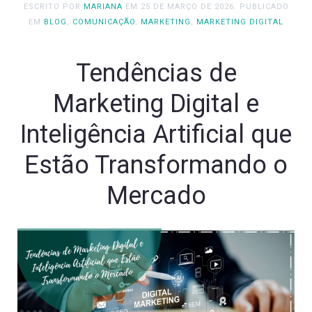
ESCRITO POR
MARIANA
EM
25 DE MARÇO DE 2026
. PUBLICADO
EM
BLOG
,
COMUNICAÇÃO
,
MARKETING
,
MARKETING DIGITAL
Tendências de
Marketing Digital e
Inteligência Artificial que
Estão Transformando o
Mercado