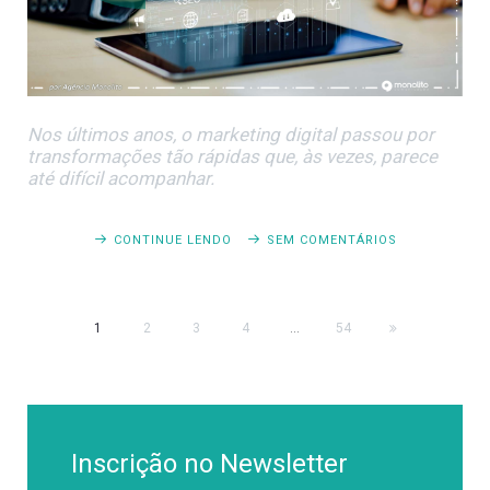
Nos últimos anos, o marketing digital passou por
transformações tão rápidas que, às vezes, parece
até difícil acompanhar.
CONTINUE LENDO
SEM COMENTÁRIOS
1
2
3
4
...
54
Inscrição no Newsletter