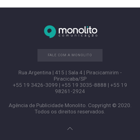
FALE COM A MONOLITO
Rua Argentina | 415 | Sala 4 | Piracicamirim -
Piracicaba/SP
+55 19 3426-3099 | +55 19 3035-8888 | +55 19
98261-2924
Agência de Publicidade Monolito. Copyright © 2020.
Todos os direitos reservados.