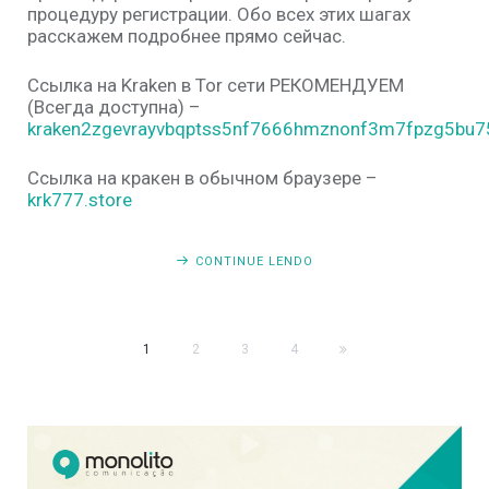
процедуру регистрации. Обо всех этих шагах
расскажем подробнее прямо сейчас.
Ссылка на Kraken в Tor сети РЕКОМЕНДУЕМ
(Всегда доступна) –
kraken2zgevrayvbqptss5nf7666hmznonf3m7fpzg5bu75
Ссылка на кракен в обычном браузере –
krk777.store
CONTINUE LENDO
1
2
3
4