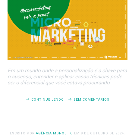
Em um mundo onde a personalização é a chave para
o sucesso, entender e aplicar essas técnicas pode
ser o diferencial que você estava procurando
CONTINUE LENDO
SEM COMENTÁRIOS
ESCRITO POR
AGÊNCIA MONOLITO
EM
9 DE OUTUBRO DE 2024
.