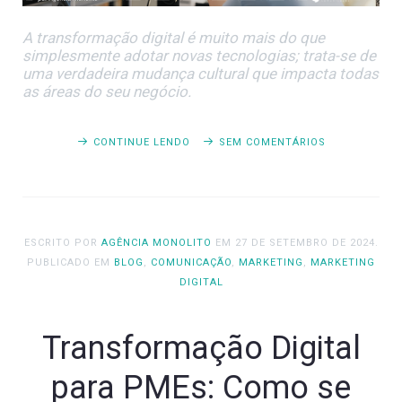
A transformação digital é muito mais do que
simplesmente adotar novas tecnologias; trata-se de
uma verdadeira mudança cultural que impacta todas
as áreas do seu negócio.
CONTINUE LENDO
SEM COMENTÁRIOS
ESCRITO POR
AGÊNCIA MONOLITO
EM
27 DE SETEMBRO DE 2024
.
PUBLICADO EM
BLOG
,
COMUNICAÇÃO
,
MARKETING
,
MARKETING
DIGITAL
Transformação Digital
para PMEs: Como se