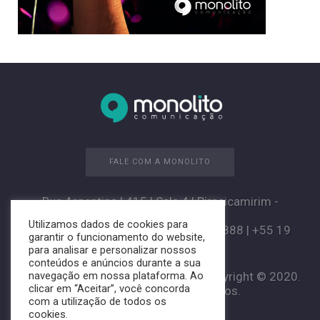
FALE COM A MONOLITO
Rua Argentina | 415 | Sala 4 | Piracicamirim -
Piracicaba/SP
Utilizamos dados de cookies para
+55 19 3426-3099 | +55 19 3035-8888 | +55 19
garantir o funcionamento do website,
98261-2924
para analisar e personalizar nossos
conteúdos e anúncios durante a sua
Agência de Publicidade Monolito. Copyright © 2020.
navegação em nossa plataforma. Ao
clicar em “Aceitar”, você concorda
Todos os direitos reservados.
com a utilização de todos os
cookies.