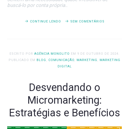
buscá-lo por conta própria..
CONTINUE LENDO
SEM COMENTÁRIOS
ESCRITO POR
AGÊNCIA MONOLITO
EM
9 DE OUTUBRO DE 2024
.
PUBLICADO EM
BLOG
,
COMUNICAÇÃO
,
MARKETING
,
MARKETING
DIGITAL
Desvendando o
Micromarketing:
Estratégias e Benefícios