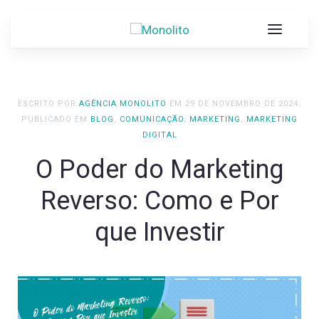
ESCRITO POR
AGÊNCIA MONOLITO
EM
29 DE NOVEMBRO DE 2024
.
PUBLICADO EM
BLOG
,
COMUNICAÇÃO
,
MARKETING
,
MARKETING
DIGITAL
O Poder do Marketing
Reverso: Como e Por
que Investir