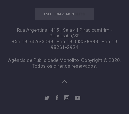
FALE COM A MONOLITO
Rua Argentina | 415 | Sala 4 | Piracicamirim -
Piracicaba/SP
+55 19 3426-3099 | +55 19 3035-8888 | +55 19
98261-2924
Agência de Publicidade Monolito. Copyright © 2020.
Todos os direitos reservados.