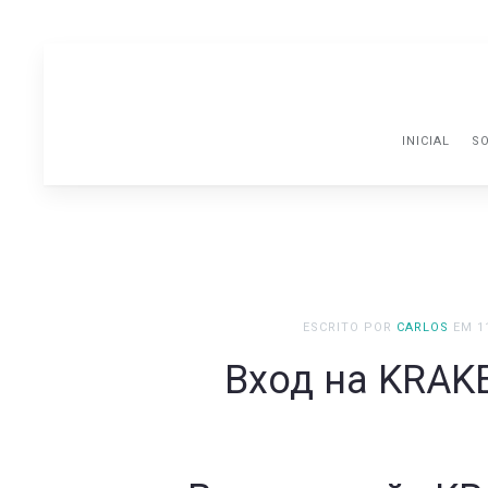
INICIAL
SO
ESCRITO POR
CARLOS
EM
1
Вход на KRAK