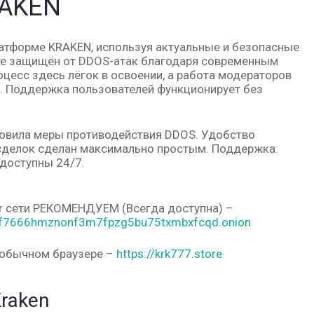
RAKEN
латформе KRAKEN, используя актуальные и безопасные
те защищён от DDOS-атак благодаря современным
цесс здесь лёгок в освоении, а работа модераторов
. Поддержка пользователей функционирует без
овила меры противодействия DDOS. Удобство
сделок сделан максимально простым. Поддержка:
доступны 24/7.
or сети РЕКОМЕНДУЕМ (Всегда доступна) –
nf7666hmznonf3m7fpzg5bu75txmbxfcqd.onion
 обычном браузере –
https://krk777.store
raken