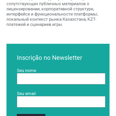
сопутствующих публичных материалов о
лицензировании, корпоративной структуре,
интерфейсе и функциональности платформы;
локальный контекст рынка Казахстана, KZT-
платежей и сценариев игры.
Inscrição no Newsletter
Seu nome
Seu email