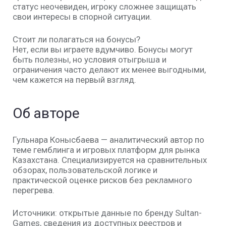
статус неочевиден, игроку сложнее защищать
свои интересы в спорной ситуации.
Стоит ли полагаться на бонусы?
Нет, если вы играете вдумчиво. Бонусы могут
быть полезны, но условия отыгрыша и
ограничения часто делают их менее выгодными,
чем кажется на первый взгляд.
Об авторе
Гульнара Конысбаева — аналитический автор по
теме гемблинга и игровых платформ для рынка
Казахстана. Специализируется на сравнительных
обзорах, пользовательской логике и
практической оценке рисков без рекламного
перегрева.
Источники: открытые данные по бренду Sultan-
Games, сведения из доступных реестров и