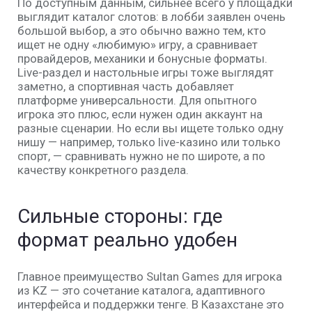
По доступным данным, сильнее всего у площадки
выглядит каталог слотов: в лобби заявлен очень
большой выбор, а это обычно важно тем, кто
ищет не одну «любимую» игру, а сравнивает
провайдеров, механики и бонусные форматы.
Live-раздел и настольные игры тоже выглядят
заметно, а спортивная часть добавляет
платформе универсальности. Для опытного
игрока это плюс, если нужен один аккаунт на
разные сценарии. Но если вы ищете только одну
нишу — например, только live-казино или только
спорт, — сравнивать нужно не по широте, а по
качеству конкретного раздела.
Сильные стороны: где
формат реально удобен
Главное преимущество Sultan Games для игрока
из KZ — это сочетание каталога, адаптивного
интерфейса и поддержки тенге. В Казахстане это