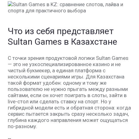
Что из себя представляет
Sultan Games в Казахстане
С точки зрения продуктовой логики Sultan Games
— это не узкоспециализированное казино и не
чистый букмекер, а единая платформа с
несколькими сценариями игры. Для Казахстана
такой формат удобен: одному и тому же
пользователю не нужно прыгать между разными
сайтами, если он хочет поиграть в слоты, зайти в
live-стол или сделать ставку на спорт. Но у
гибридной модели есть и обратная сторона: когда
сервис пытается закрыть сразу несколько задач,
глубина каждого направления может ощущаться
по-разному.