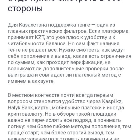
стороны
Для Казахстана поддержка тенге — один из
главных практических фильтров. Если платформа
принимает KZT, это уже плюс к удобству и к
читабельности баланса. Но сам факт наличия
тенге не решает всё. Нужно смотреть, как ведут
себя пополнение и вывод: какие есть ограничения
по суммам, как проходит верификация, не
возникают ли дополнительные проверки после
выигрыша и совпадает ли платёжный метод с
именем в аккаунте.
В местном контексте почти всегда первым
вопросом становится удобство через Kaspi.kz,
Halyk Bank, карты, мобильные платежи и иногда
криптовалюту. Но в обзоре такой площадки
важно не перечислять всё подряд, а понимать
логику: чем более гибкие методы пополнения, тем
проще старт; чем более строгий вывод, тем
важнее заранее подготовить документы и не