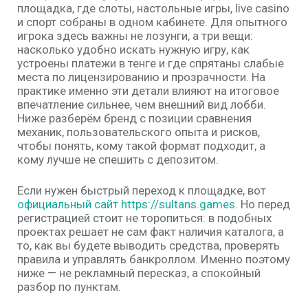
площадка, где слоты, настольные игры, live casino
и спорт собраны в одном кабинете. Для опытного
игрока здесь важны не лозунги, а три вещи:
насколько удобно искать нужную игру, как
устроены платежи в тенге и где спрятаны слабые
места по лицензированию и прозрачности. На
практике именно эти детали влияют на итоговое
впечатление сильнее, чем внешний вид лобби.
Ниже разберём бренд с позиции сравнения
механик, пользовательского опыта и рисков,
чтобы понять, кому такой формат подходит, а
кому лучше не спешить с депозитом.
Если нужен быстрый переход к площадке, вот
официальный сайт https://sultans.games
. Но перед
регистрацией стоит не торопиться: в подобных
проектах решает не сам факт наличия каталога, а
то, как вы будете выводить средства, проверять
правила и управлять банкроллом. Именно поэтому
ниже — не рекламный пересказ, а спокойный
разбор по пунктам.