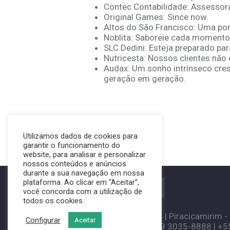
Contec Contabilidade: Assessor
Original Games: Since now.
Altos do São Francisco: Uma po
Noblita: Saboreie cada momento
SLC Dedini: Esteja preparado pa
Nutricesta: Nossos clientes não
Audax: Um sonho intrínseco cres
geração em geração.
Utilizamos dados de cookies para
garantir o funcionamento do
website, para analisar e personalizar
nossos conteúdos e anúncios
durante a sua navegação em nossa
plataforma. Ao clicar em “Aceitar”,
FALE COM A MONOLITO
você concorda com a utilização de
todos os cookies.
Rua Argentina | 415 | Sala 4 | Piracicamirim 
Configurar
Aceitar
+55 19 3426-3099 | +55 19 3035-8888 | +