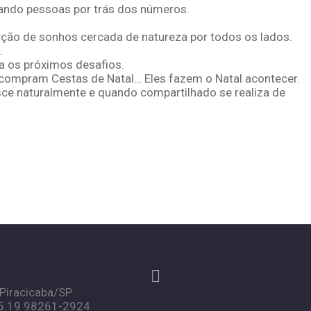
ando pessoas por trás dos números.
rção de sonhos cercada de natureza por todos os lados.
.
ra os próximos desafios.
 compram Cestas de Natal… Eles fazem o Natal acontecer.
ce naturalmente e quando compartilhado se realiza de
- Piracicaba/SP
55 19 98261-2924