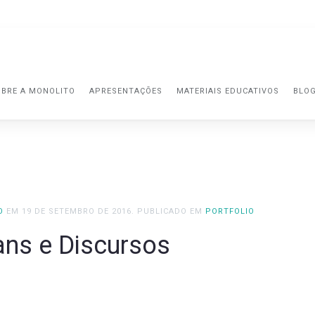
BRE A MONOLITO
APRESENTAÇÕES
MATERIAIS EDUCATIVOS
BLO
O
EM
19 DE SETEMBRO DE 2016
. PUBLICADO EM
PORTFOLIO
ans e Discursos