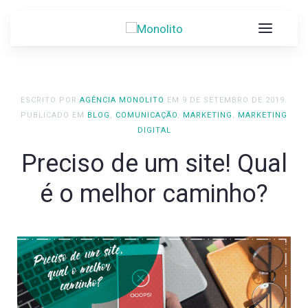
ESCRITO POR
AGÊNCIA MONOLITO
EM
9 DE SETEMBRO DE 2019
.
PUBLICADO EM
BLOG
,
COMUNICAÇÃO
,
MARKETING
,
MARKETING
DIGITAL
Preciso de um site! Qual
é o melhor caminho?