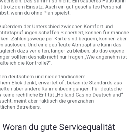
wechseln. Das stimmt so nicht. Ein sauberes Haus kann
eibt trotzdem Einsatz. Auch ein gut geschultes Personal
gibst, wenn du ohne Plan spielst.
 außerdem der Unterschied zwischen Komfort und
entitätsprüfungen schaffen Sicherheit, können für manche
rken. Zahlungswege per Karte sind bequem, können aber
n auslösen. Und eine gepflegte Atmosphäre kann das
leich dazu verleiten, länger zu bleiben, als das eigene
nger sollten deshalb nicht nur fragen „Wie angenehm ist
te ich die Kontrolle?“.
hen deutschem und niederländischem
hem Blick denkt, erwartet oft bekannte Standards aus
gelten aber andere Rahmenbedingungen. Für deutsche
s keine rechtliche Entität „Holland Casino Deutschland“
esucht, meint aber faktisch die grenznahen
lichen Betreibers.
 Woran du gute Servicequalität