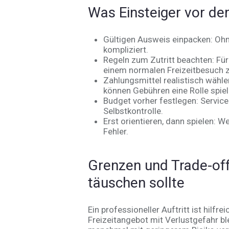
Was Einsteiger vor de
Gültigen Ausweis einpacken: Ohne
kompliziert.
Regeln zum Zutritt beachten: Fü
einem normalen Freizeitbesuch z
Zahlungsmittel realistisch wählen:
können Gebühren eine Rolle spiel
Budget vorher festlegen: Serviceq
Selbstkontrolle.
Erst orientieren, dann spielen: 
Fehler.
Grenzen und Trade-off
täuschen sollte
Ein professioneller Auftritt ist hilfre
Freizeitangebot mit Verlustgefahr bl