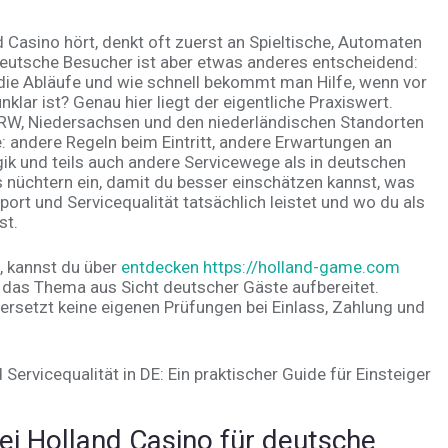
 Casino hört, denkt oft zuerst an Spieltische, Automaten
 deutsche Besucher ist aber etwas anderes entscheidend:
nd die Abläufe und wie schnell bekommt man Hilfe, wenn vor
nklar ist? Genau hier liegt der eigentliche Praxiswert.
RW, Niedersachsen und den niederländischen Standorten
: andere Regeln beim Eintritt, andere Erwartungen an
k und teils auch andere Servicewege als in deutschen
s nüchtern ein, damit du besser einschätzen kannst, was
rt und Servicequalität tatsächlich leistet und wo du als
st.
t, kannst du über
entdecken https://holland-game.com
r das Thema aus Sicht deutscher Gäste aufbereitet.
tt ersetzt keine eigenen Prüfungen bei Einlass, Zahlung und
i Holland Casino für deutsche