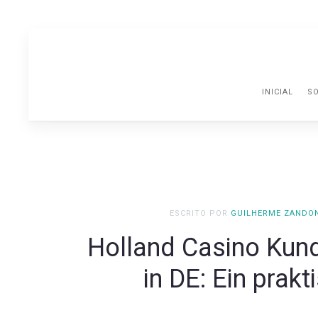
INICIAL
SO
ESCRITO POR
GUILHERME ZANDO
Holland Casino Kund
in DE: Ein prakt