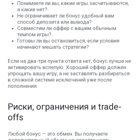
Понимаете ли вы, какие игры засчитываются,
а какие нет?
Не ограничивает ли бонус удобный вам
способ депозита или вывода?
Совместим ли оффер с вашим обычным
темпом игры?
Готовы ли вы остановиться, если условия
начинают мешать стратегии?
Если на два-три пункта ответа нет, бонус лучше не
активировать вслепую. Хороший оффер должен
упрощать вашу игру, а не заставлять разбираться
в сложной системе исключений уже после
пополнения.
Риски, ограничения и trade-
offs
Любой бонус — это обмен. Вы получаете