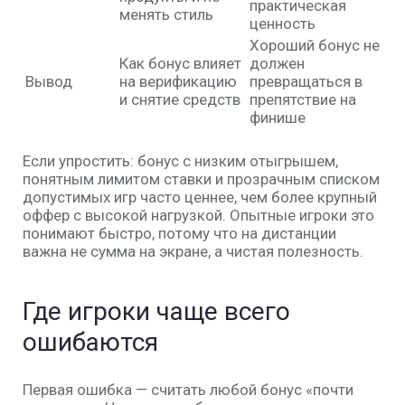
практическая
менять стиль
ценность
Хороший бонус не
Как бонус влияет
должен
Вывод
на верификацию
превращаться в
и снятие средств
препятствие на
финише
Если упростить: бонус с низким отыгрышем,
понятным лимитом ставки и прозрачным списком
допустимых игр часто ценнее, чем более крупный
оффер с высокой нагрузкой. Опытные игроки это
понимают быстро, потому что на дистанции
важна не сумма на экране, а чистая полезность.
Где игроки чаще всего
ошибаются
Первая ошибка — считать любой бонус «почти