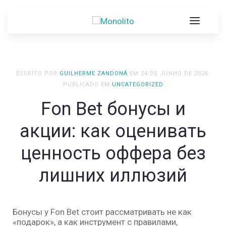
ESCRITO POR
GUILHERME ZANDONÁ
EM
24 DE JUNHO DE 2026
.
PUBLICADO EM
UNCATEGORIZED
Fon Bet бонусы и
акции: как оценивать
ценность оффера без
лишних иллюзий
Бонусы у Fon Bet стоит рассматривать не как
«подарок», а как инструмент с правилами,