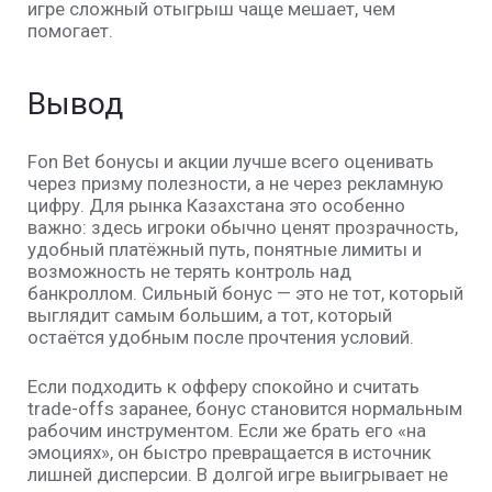
игре сложный отыгрыш чаще мешает, чем
помогает.
Вывод
Fon Bet бонусы и акции лучше всего оценивать
через призму полезности, а не через рекламную
цифру. Для рынка Казахстана это особенно
важно: здесь игроки обычно ценят прозрачность,
удобный платёжный путь, понятные лимиты и
возможность не терять контроль над
банкроллом. Сильный бонус — это не тот, который
выглядит самым большим, а тот, который
остаётся удобным после прочтения условий.
Если подходить к офферу спокойно и считать
trade-offs заранее, бонус становится нормальным
рабочим инструментом. Если же брать его «на
эмоциях», он быстро превращается в источник
лишней дисперсии. В долгой игре выигрывает не