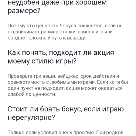
неудобен даже при хорошем
размере?
Потому что ценность бонуса снижается, если он
ограничивает размер ставки, список игр или
создаёт сложный путь к выводу.
Как понять, подходит ли акция
моему стилю игры?
Проверьте три вещи: вейджер, срок действия и
совместимость с любимыми играми. Если хотя бы
один пункт не подходит, акция может оказаться
слабой по ценности.
Стоит ли брать бонус, если играю
нерегулярно?
Только если условия очень простые. При редкой