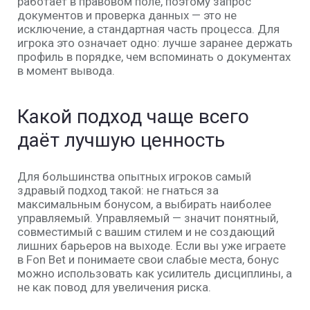
работает в правовом поле, поэтому запрос
документов и проверка данных — это не
исключение, а стандартная часть процесса. Для
игрока это означает одно: лучше заранее держать
профиль в порядке, чем вспоминать о документах
в момент вывода.
Какой подход чаще всего
даёт лучшую ценность
Для большинства опытных игроков самый
здравый подход такой: не гнаться за
максимальным бонусом, а выбирать наиболее
управляемый. Управляемый — значит понятный,
совместимый с вашим стилем и не создающий
лишних барьеров на выходе. Если вы уже играете
в Fon Bet и понимаете свои слабые места, бонус
можно использовать как усилитель дисциплины, а
не как повод для увеличения риска.