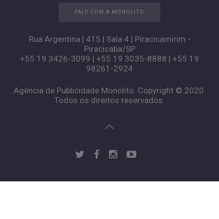
FALE COM A MONOLITO
Rua Argentina | 415 | Sala 4 | Piracicamirim -
Piracicaba/SP
+55 19 3426-3099 | +55 19 3035-8888 | +55 19
98261-2924
Agência de Publicidade Monolito. Copyright © 2020.
Todos os direitos reservados.