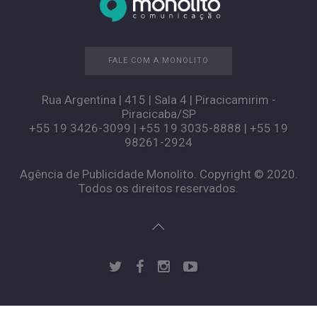
FALE COM A MONOLITO
Rua Argentina | 415 | Sala 4 | Piracicamirim -
Piracicaba/SP
+55 19 3426-3099 | +55 19 3035-8888 | +55 19
98261-2924
Agência de Publicidade Monolito. Copyright © 2020.
Todos os direitos reservados.